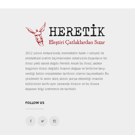
2012 yılının Ankara’sında, memleketin halet-i ruhiyesi ile
entelektüel üretim biçimlerinden rahatsızlık duyanların bir
itiraz şekli olarak doğdu Heretik. Ancak bu itiraz, sadece
bugünün itirazı değildir. İnsanın doğaya ve birbirine karşı
verdiği bütün mücadeleler tarihinin izlerini taşımaktadır. Bu
yüzdendir ki sesin söze, sözün yazıya eklendiği insanlık
kültürünün tarihi aynı zamanda itirazın ve bu itiraza
dayanan bilgi üretmenin de tarihidir.
FOLLOW US