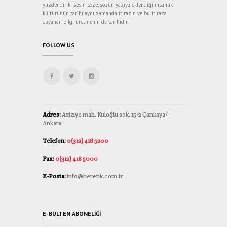
yüzdendir ki sesin söze, sözün yazıya eklendiği insanlık
kültürünün tarihi aynı zamanda itirazın ve bu itiraza
dayanan bilgi üretmenin de tarihidir.
FOLLOW US
Adres:
Aziziye mah. Kuloğlu sok. 15/2 Çankaya/
Ankara
Telefon:
0(312) 418 5200
Fax:
0(312) 418 5000
E-Posta:
info@heretik.com.tr
E-BÜLTEN ABONELIĞI