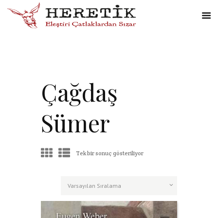
Çağdaş
Sümer
Tek bir sonuç gösteriliyor