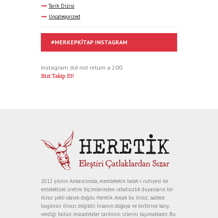
Tarih Dizisi
Uncategorized
#MERKEPKITAP INSTAGRAM
Instagram did not return a 200.
Bizi Takip Et!
2012 yılının Ankara’sında, memleketin halet-i ruhiyesi ile
entelektüel üretim biçimlerinden rahatsızlık duyanların bir
itiraz şekli olarak doğdu Heretik. Ancak bu itiraz, sadece
bugünün itirazı değildir. İnsanın doğaya ve birbirine karşı
verdiği bütün mücadeleler tarihinin izlerini taşımaktadır. Bu