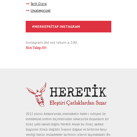
Tarih Dizisi
Uncategorized
#MERKEPKITAP INSTAGRAM
Instagram did not return a 200.
Bizi Takip Et!
2012 yılının Ankara’sında, memleketin halet-i ruhiyesi ile
entelektüel üretim biçimlerinden rahatsızlık duyanların bir
itiraz şekli olarak doğdu Heretik. Ancak bu itiraz, sadece
bugünün itirazı değildir. İnsanın doğaya ve birbirine karşı
verdiği bütün mücadeleler tarihinin izlerini taşımaktadır. Bu