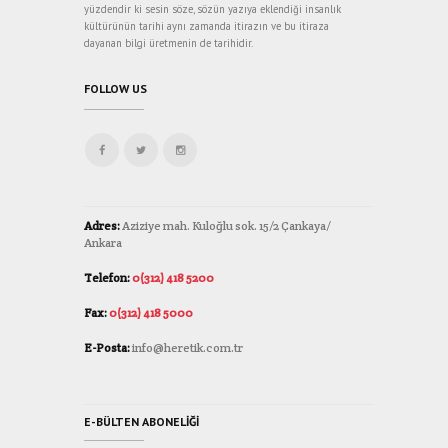
yüzdendir ki sesin söze, sözün yazıya eklendiği insanlık
kültürünün tarihi aynı zamanda itirazın ve bu itiraza
dayanan bilgi üretmenin de tarihidir.
FOLLOW US
Adres:
Aziziye mah. Kuloğlu sok. 15/2 Çankaya/
Ankara
Telefon:
0(312) 418 5200
Fax:
0(312) 418 5000
E-Posta:
info@heretik.com.tr
E-BÜLTEN ABONELIĞI