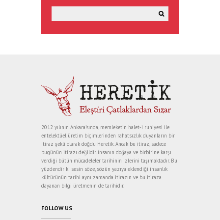
2012 yılının Ankara’sında, memleketin halet-i ruhiyesi ile
entelektüel üretim biçimlerinden rahatsızlık duyanların bir
itiraz şekli olarak doğdu Heretik. Ancak bu itiraz, sadece
bugünün itirazı değildir. İnsanın doğaya ve birbirine karşı
verdiği bütün mücadeleler tarihinin izlerini taşımaktadır. Bu
yüzdendir ki sesin söze, sözün yazıya eklendiği insanlık
kültürünün tarihi aynı zamanda itirazın ve bu itiraza
dayanan bilgi üretmenin de tarihidir.
FOLLOW US