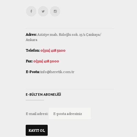
Adres:
Aziziye mah. Kuloğlu sok. 15/2 Çankaya/
Ankara
Telefon:
0(312) 418 5200
Fax:
0(312) 418 5000
E-Posta:
info@heretik.com.tr
E-BÜLTEN ABONELIĞI
E-mail adresi: