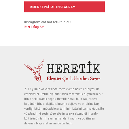
#MERKEPKITAP INSTAGRAM
Instagram did not return a 200.
Bizi Takip Et!
2012 yılının Ankara’sında, memleketin halet-i ruhiyesi ile
entelektüel üretim biçimlerinden rahatsızlık duyanların bir
itiraz şekli olarak doğdu Heretik. Ancak bu itiraz, sadece
bugünün itirazı değildir. İnsanın doğaya ve birbirine karşı
verdiği bütün mücadeleler tarihinin izlerini taşımaktadır. Bu
yüzdendir ki sesin söze, sözün yazıya eklendiği insanlık
kültürünün tarihi aynı zamanda itirazın ve bu itiraza
dayanan bilgi üretmenin de tarihidir.