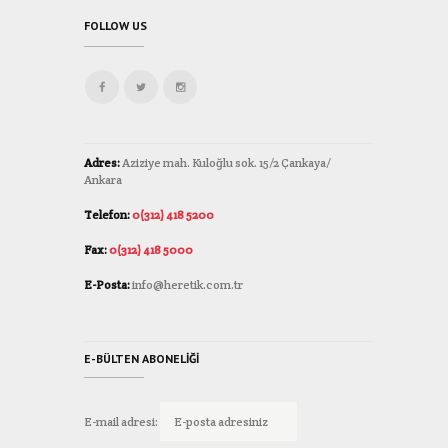
FOLLOW US
Adres:
Aziziye mah. Kuloğlu sok. 15/2 Çankaya/
Ankara
Telefon:
0(312) 418 5200
Fax:
0(312) 418 5000
E-Posta:
info@heretik.com.tr
E-BÜLTEN ABONELIĞI
E-mail adresi: