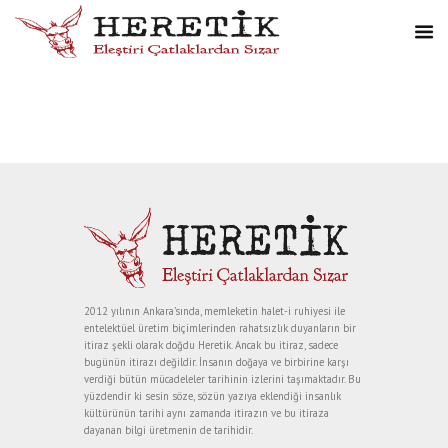
2012 yılının Ankara’sında, memleketin halet-i ruhiyesi ile
entelektüel üretim biçimlerinden rahatsızlık duyanların bir
itiraz şekli olarak doğdu Heretik. Ancak bu itiraz, sadece
bugünün itirazı değildir. İnsanın doğaya ve birbirine karşı
verdiği bütün mücadeleler tarihinin izlerini taşımaktadır. Bu
yüzdendir ki sesin söze, sözün yazıya eklendiği insanlık
kültürünün tarihi aynı zamanda itirazın ve bu itiraza
dayanan bilgi üretmenin de tarihidir.