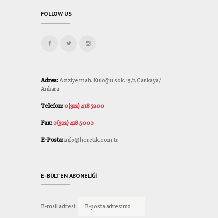
FOLLOW US
Adres:
Aziziye mah. Kuloğlu sok. 15/2 Çankaya/
Ankara
Telefon:
0(312) 418 5200
Fax:
0(312) 418 5000
E-Posta:
info@heretik.com.tr
E-BÜLTEN ABONELIĞI
E-mail adresi: