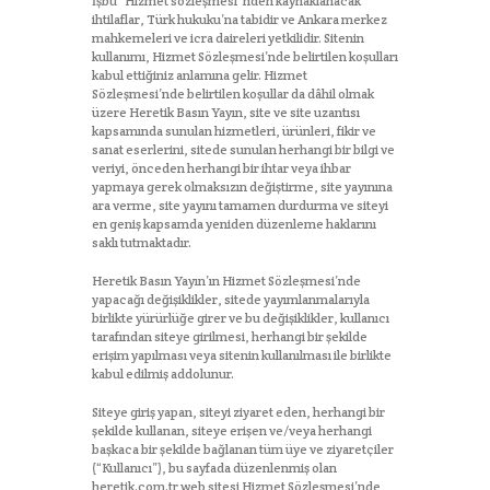
İşbu “Hizmet sözleşmesi”nden kaynaklanacak
ihtilaflar, Türk hukuku’na tabidir ve Ankara merkez
mahkemeleri ve icra daireleri yetkilidir. Sitenin
kullanımı, Hizmet Sözleşmesi’nde belirtilen koşulları
kabul ettiğiniz anlamına gelir. Hizmet
Sözleşmesi’nde belirtilen koşullar da dâhil olmak
üzere Heretik Basın Yayın, site ve site uzantısı
kapsamında sunulan hizmetleri, ürünleri, fikir ve
sanat eserlerini, sitede sunulan herhangi bir bilgi ve
veriyi, önceden herhangi bir ihtar veya ihbar
yapmaya gerek olmaksızın değiştirme, site yayınına
ara verme, site yayını tamamen durdurma ve siteyi
en geniş kapsamda yeniden düzenleme haklarını
saklı tutmaktadır.
Heretik Basın Yayın’ın Hizmet Sözleşmesi’nde
yapacağı değişiklikler, sitede yayımlanmalarıyla
birlikte yürürlüğe girer ve bu değişiklikler, kullanıcı
tarafından siteye girilmesi, herhangi bir şekilde
erişim yapılması veya sitenin kullanılması ile birlikte
kabul edilmiş addolunur.
Siteye giriş yapan, siteyi ziyaret eden, herhangi bir
şekilde kullanan, siteye erişen ve/veya herhangi
başkaca bir şekilde bağlanan tüm üye ve ziyaretçiler
(“Kullanıcı”), bu sayfada düzenlenmiş olan
heretik.com.tr web sitesi Hizmet Sözleşmesi’nde