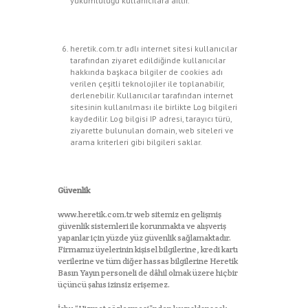
yükümlülüğü kullanıcılara aittir.
heretik.com.tr adlı internet sitesi kullanıcılar
tarafından ziyaret edildiğinde kullanıcılar
hakkında başkaca bilgiler de cookies adı
verilen çeşitli teknolojiler ile toplanabilir,
derlenebilir. Kullanıcılar tarafından internet
sitesinin kullanılması ile birlikte Log bilgileri
kaydedilir. Log bilgisi IP adresi, tarayıcı türü,
ziyarette bulunulan domain, web siteleri ve
arama kriterleri gibi bilgileri saklar.
Güvenlik
www.heretik.com.tr web sitemiz en gelişmiş
güvenlik sistemleri ile korunmakta ve alışveriş
yapanlar için yüzde yüz güvenlik sağlamaktadır.
Firmamız üyelerinin kişisel bilgilerine, kredi kartı
verilerine ve tüm diğer hassas bilgilerine Heretik
Basın Yayın personeli de dâhil olmak üzere hiçbir
üçüncü şahıs izinsiz erişemez.