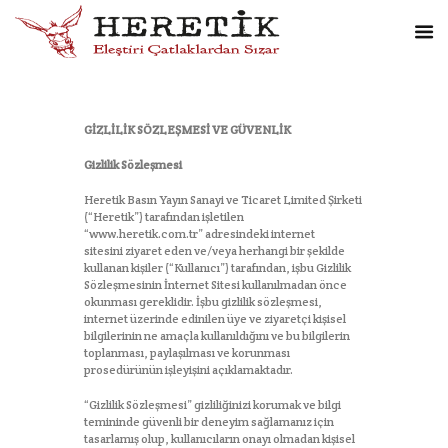
GİZLİLİK SÖZLEŞMESİ VE GÜVENLİK
Gizlilik Sözleşmesi
Heretik Basın Yayın Sanayi ve Ticaret Limited Şirketi
(“Heretik”) tarafından işletilen
“www.heretik.com.tr” adresindeki internet
sitesini ziyaret eden ve/veya herhangi bir şekilde
kullanan kişiler (“Kullanıcı”) tarafından, işbu Gizlilik
Sözleşmesinin İnternet Sitesi kullanılmadan önce
okunması gereklidir. İşbu gizlilik sözleşmesi,
internet üzerinde edinilen üye ve ziyaretçi kişisel
bilgilerinin ne amaçla kullanıldığını ve bu bilgilerin
toplanması, paylaşılması ve korunması
prosedürünün işleyişini açıklamaktadır.
“Gizlilik Sözleşmesi” gizliliğinizi korumak ve bilgi
temininde güvenli bir deneyim sağlamanız için
tasarlamış olup, kullanıcıların onayı olmadan kişisel