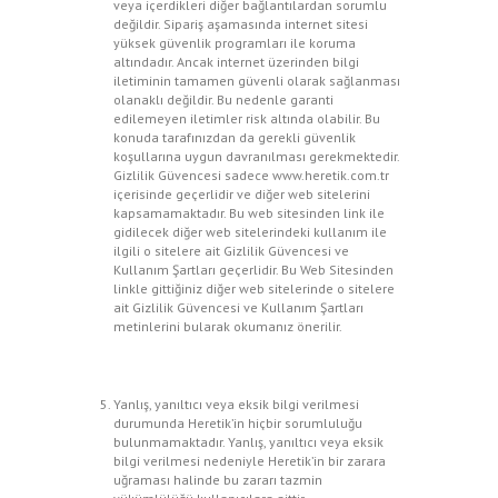
veya içerdikleri diğer bağlantılardan sorumlu
değildir. Sipariş aşamasında internet sitesi
yüksek güvenlik programları ile koruma
altındadır. Ancak internet üzerinden bilgi
iletiminin tamamen güvenli olarak sağlanması
olanaklı değildir. Bu nedenle garanti
edilemeyen iletimler risk altında olabilir. Bu
konuda tarafınızdan da gerekli güvenlik
koşullarına uygun davranılması gerekmektedir.
Gizlilik Güvencesi sadece www.heretik.com.tr
içerisinde geçerlidir ve diğer web sitelerini
kapsamamaktadır. Bu web sitesinden link ile
gidilecek diğer web sitelerindeki kullanım ile
ilgili o sitelere ait Gizlilik Güvencesi ve
Kullanım Şartları geçerlidir. Bu Web Sitesinden
linkle gittiğiniz diğer web sitelerinde o sitelere
ait Gizlilik Güvencesi ve Kullanım Şartları
metinlerini bularak okumanız önerilir.
Yanlış, yanıltıcı veya eksik bilgi verilmesi
durumunda Heretik’in hiçbir sorumluluğu
bulunmamaktadır. Yanlış, yanıltıcı veya eksik
bilgi verilmesi nedeniyle Heretik’in bir zarara
uğraması halinde bu zararı tazmin