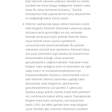
hali internet sitesine yüklenir. Heretik bu metin
içindeki her türlü bilgiyi değiştirme hakkını saklı
tutar. Bu siteyi kullanan Kullanıcı, “Gizlilik
Sözleşmesi”nde yapılacak her türlü düzenleme
ve değişikliği kabul etmiş sayılır.
Ödeme sayfasında talep edilen Kullanıcı kredi
kartı bilgileri, İnternet Sitesinden alışveriş yapan
Kullanıcılar’ın güvenliğini en üst seviyede
tutmak amacıyla hiçbir şekilde İnternet Sitesi
veya hizmet veren üçüncü şirketlerin
sunucularında tutulmamaktadır. Bu şekilde
ödemeye yönelik tüm işlemlerin İnternet Sitesi
ara yüzü üzerinden ilgili banka ile Kullanıcı’nın
kullanmakta olduğu cihaz arasında
gerçekleşmesi sağlanmaktadır. Toplanan mali
bilgiler satın aldığınız ürün ve hizmetler ile ilgili
satış süreci ve muhasebeleştirilmesi için
kullanılmaktadır. Kullanıcı, www.heretik.com.tr
adlı internet sitemiz üzerinden yaptığı satın
almalarda, mali bilgilerini, işlemlerinin
gerçekleştirilmesi için gerekli 3. şahıslara
(banka, kargo şirketi, lojistik, kredi kartı şirketleri
vb.) verilmesini kabul etmiş sayılır. Paylaşılacak
bilgiler kredi kartı numarası, son kullanma
tarihi, CVV2 de dâhil gerekli tüm mali bilgileri
içerir. Heretik, işbu internet sitelerinin içerikleri