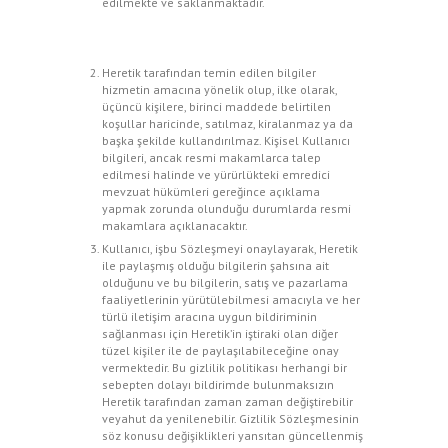
edilmekte ve saklanmaktadır.
Heretik tarafından temin edilen bilgiler
hizmetin amacına yönelik olup, ilke olarak,
üçüncü kişilere, birinci maddede belirtilen
koşullar haricinde, satılmaz, kiralanmaz ya da
başka şekilde kullandırılmaz. Kişisel Kullanıcı
bilgileri, ancak resmi makamlarca talep
edilmesi halinde ve yürürlükteki emredici
mevzuat hükümleri gereğince açıklama
yapmak zorunda olunduğu durumlarda resmi
makamlara açıklanacaktır.
Kullanıcı, işbu Sözleşmeyi onaylayarak, Heretik
ile paylaşmış olduğu bilgilerin şahsına ait
olduğunu ve bu bilgilerin, satış ve pazarlama
faaliyetlerinin yürütülebilmesi amacıyla ve her
türlü iletişim aracına uygun bildiriminin
sağlanması için Heretik’in iştiraki olan diğer
tüzel kişiler ile de paylaşılabileceğine onay
vermektedir. Bu gizlilik politikası herhangi bir
sebepten dolayı bildirimde bulunmaksızın
Heretik tarafından zaman zaman değiştirebilir
veyahut da yenilenebilir. Gizlilik Sözleşmesinin
söz konusu değişiklikleri yansıtan güncellenmiş