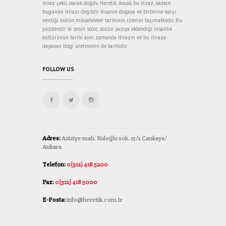
itiraz şekli olarak doğdu Heretik. Ancak bu itiraz, sadece
bugünün itirazı değildir. İnsanın doğaya ve birbirine karşı
verdiği bütün mücadeleler tarihinin izlerini taşımaktadır. Bu
yüzdendir ki sesin söze, sözün yazıya eklendiği insanlık
kültürünün tarihi aynı zamanda itirazın ve bu itiraza
dayanan bilgi üretmenin de tarihidir.
FOLLOW US
Adres:
Aziziye mah. Kuloğlu sok. 15/2 Çankaya/
Ankara
Telefon:
0(312) 418 5200
Fax:
0(312) 418 5000
E-Posta:
info@heretik.com.tr