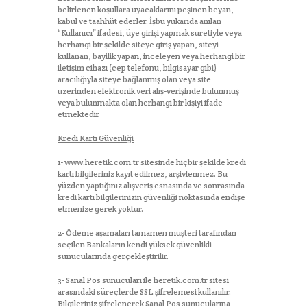
belirlenen koşullara uyacaklarını peşinen beyan,
kabul ve taahhüt ederler. İşbu yukarıda anılan
“Kullanıcı” ifadesi, üye girişi yapmak suretiyle veya
herhangi bir şekilde siteye giriş yapan, siteyi
kullanan, bayilik yapan, inceleyen veya herhangi bir
iletişim cihazı (cep telefonu, bilgisayar gibi)
aracılığıyla siteye bağlanmış olan veya site
üzerinden elektronik veri alış-verişinde bulunmuş
veya bulunmakta olan herhangi bir kişiyi ifade
etmektedir
Kredi Kartı Güvenliği
1- www.heretik.com.tr sitesinde hiçbir şekilde kredi
kartı bilgileriniz kayıt edilmez, arşivlenmez. Bu
yüzden yaptığınız alışveriş esnasında ve sonrasında
kredi kartı bilgilerinizin güvenliği noktasında endişe
etmenize gerek yoktur.
2- Ödeme aşamaları tamamen müşteri tarafından
seçilen Bankaların kendi yüksek güvenlikli
sunucularında gerçekleştirilir.
3- Sanal Pos sunucuları ile heretik.com.tr sitesi
arasındaki süreçlerde SSL şifrelemesi kullanılır.
Bilgileriniz şifrelenerek Sanal Pos sunucularına