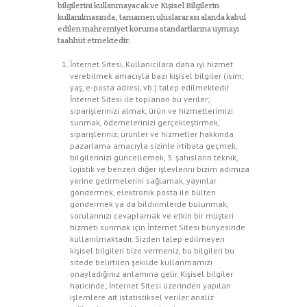
bilgilerini kullanmayacak ve Kişisel Bilgilerin
kullanılmasında, tamamen uluslararası alanda kabul
edilen mahremiyet koruma standartlarına uymayı
taahhüt etmektedir.
İnternet Sitesi, Kullanıcılara daha iyi hizmet
verebilmek amacıyla bazı kişisel bilgiler (isim,
yaş, e-posta adresi, vb.) talep edilmektedir.
İnternet Sitesi ile toplanan bu veriler;
siparişlerinizi almak, ürün ve hizmetlerimizi
sunmak, ödemelerinizi gerçekleştirmek,
siparişleriniz, ürünler ve hizmetler hakkında
pazarlama amacıyla sizinle irtibata geçmek,
bilgilerinizi güncellemek, 3. şahısların teknik,
lojistik ve benzeri diğer işlevlerini bizim adımıza
yerine getirmelerini sağlamak, yayınlar
göndermek, elektronik posta ile bülten
göndermek ya da bildirimlerde bulunmak,
sorularınızı cevaplamak ve etkin bir müşteri
hizmeti sunmak için İnternet Sitesi bünyesinde
kullanılmaktadır. Sizden talep edilmeyen
kişisel bilgileri bize vermeniz, bu bilgileri bu
sitede belirtilen şekilde kullanmamızı
onayladığınız anlamına gelir. Kişisel bilgiler
haricinde; İnternet Sitesi üzerinden yapılan
işlemlere ait istatistiksel veriler analiz