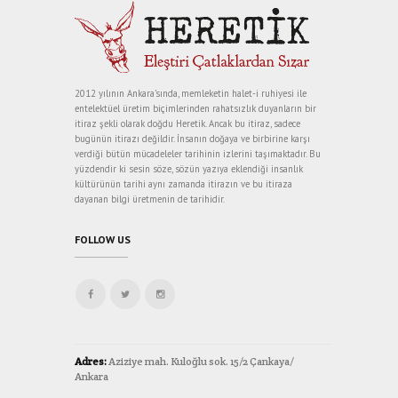
2012 yılının Ankara’sında, memleketin halet-i ruhiyesi ile
entelektüel üretim biçimlerinden rahatsızlık duyanların bir
itiraz şekli olarak doğdu Heretik. Ancak bu itiraz, sadece
bugünün itirazı değildir. İnsanın doğaya ve birbirine karşı
verdiği bütün mücadeleler tarihinin izlerini taşımaktadır. Bu
yüzdendir ki sesin söze, sözün yazıya eklendiği insanlık
kültürünün tarihi aynı zamanda itirazın ve bu itiraza
dayanan bilgi üretmenin de tarihidir.
FOLLOW US
Adres:
Aziziye mah. Kuloğlu sok. 15/2 Çankaya/
Ankara