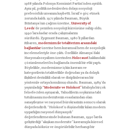
1968 yılında Polonya Komünist Partisi’nden ayrıldı.
Aynı yıl, politik nedenlerden dolayı sosyoloji
prefesörlük unvanını kaybetti. İsrail’e göç etmek
zorunda kaldı. 1971 yılında Bauman, Büyük
Brintanya’nın çağrısı üzerine,
University of
Leeds
‘de yeniden sosyoloji kürsüsüne sahip oldu.
1990’lara kadar orada çalışmalarını
sürdürdü. Zygmunt Bauman, 1980’li yıllardan
itibaren,
modernizm ile totaliterizm arasındaki
bağlantılar
üzerine hem kuramsal hem de sosyolojik
incelemeleriyle öne çıktı. Özellikle Almanya’daki
Nasyonalsosyalizm üzerinden
Holocaust
hakkındaki
çözümlemeleri bu bağlamda önemli bir etki yaptı.
Böylelikle, modernizme içkin kavram ve
kategorilerin totaliterlikle doğrudan ya da dolaylı
ilişkileri derinlikli olarak ve disiplinlerarası bir
yöntemle ortaya konulmuş olundu. Bauman, 1989’da
yayımladığı
“Modernite ve Holokost”
kitabıyla birçok
felsefeciden ayrışarak, Yahudilerin soykırıma tabi
tutulmasını modernitenin esaslarından olan
sanayileşme ve rasyonel bürokrasinin sonucu olarak
değerlendirdi. “Holokost’u düşünebilir kılan modern
uygarlığın rasyonel dünyasıydı”
değerlendirmesinde bulunan Bauman, 1990’larda
geliştirdiği “akışkan modernite” kavramıyla küresel
dünyada köksüz ve öngörülebilir herhangi bir