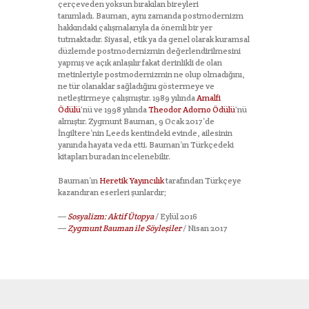
çerçeveden yoksun bırakılan bireyleri
tanımladı. Bauman, aynı zamanda postmodernizm
hakkındaki çalışmalarıyla da önemli bir yer
tutmaktadır. Siyasal, etik ya da genel olarak kuramsal
düzlemde postmodernizmin değerlendirilmesini
yapmış ve açık anlaşılır fakat derinlikli de olan
metinleriyle postmodernizmin ne olup olmadığını,
ne tür olanaklar sağladığını göstermeye ve
netleştirmeye çalışmıştır. 1989 yılında
Amalfi
Ödülü
‘nü ve 1998 yılında
Theodor Adorno Ödülü
‘nü
almıştır. Zygmunt Bauman, 9 Ocak 2017’de
İngiltere’nin Leeds kentindeki evinde, ailesinin
yanında hayata veda etti. Bauman’ın Türkçedeki
kitapları
buradan
incelenebilir.
Bauman’ın
Heretik Yayıncılık
tarafından Türkçeye
kazandıran eserleri şunlardır;
—
Sosyalizm: Aktif Ütopya
/ Eylül 2016
—
Zygmunt Bauman ile Söyleşiler
/ Nisan 2017