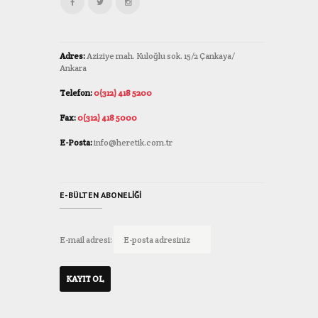
Adres:
Aziziye mah. Kuloğlu sok. 15/2 Çankaya/
Ankara
Telefon:
0(312) 418 5200
Fax:
0(312) 418 5000
E-Posta:
info@heretik.com.tr
E-BÜLTEN ABONELIĞI
E-mail adresi: