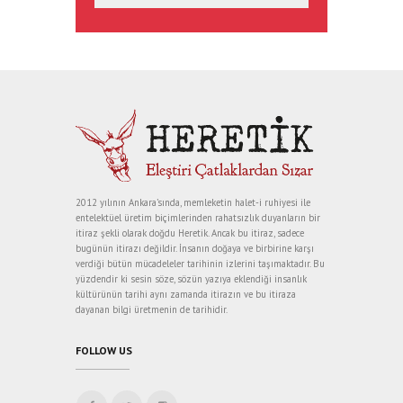
2012 yılının Ankara’sında, memleketin halet-i ruhiyesi ile
entelektüel üretim biçimlerinden rahatsızlık duyanların bir
itiraz şekli olarak doğdu Heretik. Ancak bu itiraz, sadece
bugünün itirazı değildir. İnsanın doğaya ve birbirine karşı
verdiği bütün mücadeleler tarihinin izlerini taşımaktadır. Bu
yüzdendir ki sesin söze, sözün yazıya eklendiği insanlık
kültürünün tarihi aynı zamanda itirazın ve bu itiraza
dayanan bilgi üretmenin de tarihidir.
FOLLOW US