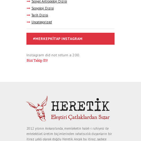
Sosyal Antropoloji Dizisi
Sosyoloji Dizisi
Tarih Dizisi
Uncategorized
#MERKEPKITAP INSTAGRAM
Instagram did not return a 200.
Bizi Takip Et!
2012 yılının Ankara’sında, memleketin halet-i ruhiyesi ile
entelektüel üretim biçimlerinden rahatsızlık duyanların bir
itiraz şekli olarak doğdu Heretik. Ancak bu itiraz, sadece