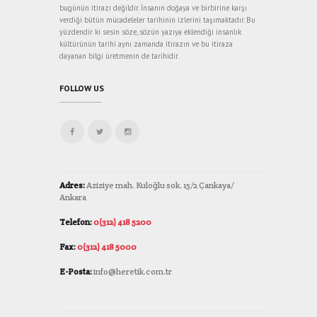
bugünün itirazı değildir. İnsanın doğaya ve birbirine karşı
verdiği bütün mücadeleler tarihinin izlerini taşımaktadır. Bu
yüzdendir ki sesin söze, sözün yazıya eklendiği insanlık
kültürünün tarihi aynı zamanda itirazın ve bu itiraza
dayanan bilgi üretmenin de tarihidir.
FOLLOW US
Adres:
Aziziye mah. Kuloğlu sok. 15/2 Çankaya/
Ankara
Telefon:
0(312) 418 5200
Fax:
0(312) 418 5000
E-Posta:
info@heretik.com.tr