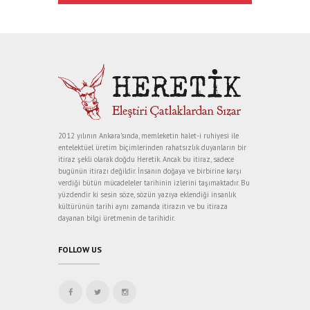
2012 yılının Ankara’sında, memleketin halet-i ruhiyesi ile
entelektüel üretim biçimlerinden rahatsızlık duyanların bir
itiraz şekli olarak doğdu Heretik. Ancak bu itiraz, sadece
bugünün itirazı değildir. İnsanın doğaya ve birbirine karşı
verdiği bütün mücadeleler tarihinin izlerini taşımaktadır. Bu
yüzdendir ki sesin söze, sözün yazıya eklendiği insanlık
kültürünün tarihi aynı zamanda itirazın ve bu itiraza
dayanan bilgi üretmenin de tarihidir.
FOLLOW US