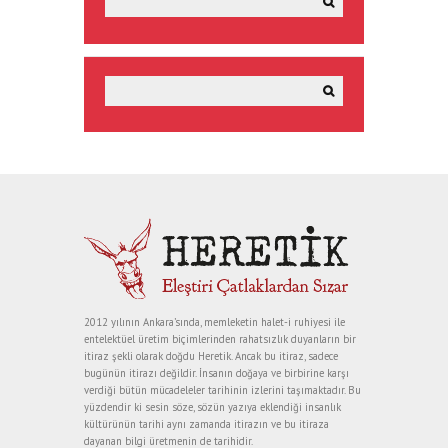
2012 yılının Ankara’sında, memleketin halet-i ruhiyesi ile
entelektüel üretim biçimlerinden rahatsızlık duyanların bir
itiraz şekli olarak doğdu Heretik. Ancak bu itiraz, sadece
bugünün itirazı değildir. İnsanın doğaya ve birbirine karşı
verdiği bütün mücadeleler tarihinin izlerini taşımaktadır. Bu
yüzdendir ki sesin söze, sözün yazıya eklendiği insanlık
kültürünün tarihi aynı zamanda itirazın ve bu itiraza
dayanan bilgi üretmenin de tarihidir.