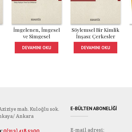
İmgelenen, İmgesel
Söylemsel Bir Kimlik
ve Simgesel
İnşası: Çerkesler
DEVAMINI OKU
DEVAMINI OKU
E-BÜLTEN ABONELIĞI
Aziziye mah. Kuloğlu sok.
ankaya/ Ankara
E-mail adresi:
:
0(312) 418 5200