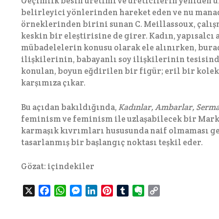
Geçimlik besin üretimi ve üreticilerin yeniden ür
belirleyici yönlerinden hareket eden ve nu mana
örneklerinden birini sunan C. Meillassoux, çalış
keskin bir eleştirisine de girer. Kadın, yapısalcı
mübadelelerin konusu olarak ele alınırken, bura
ilişkilerinin, babayanlı soy ilişkilerinin tesisi
konulan, boyun eğdirilen bir figür; eril bir kolek
karşımıza çıkar.
Bu açıdan bakıldığında,
Kadınlar, Ambarlar, Serma
feminism ve feminism ile uzlaşabilecek bir Mark
karmaşık kıvrımları hususunda naif olmaması ger
tasarlanmış bir başlangıç noktası teşkil eder.
Gözat:
içindekiler
X
F
W
M
L
P
T
E
C
a
h
e
i
i
u
v
o
c
a
s
n
n
m
e
p