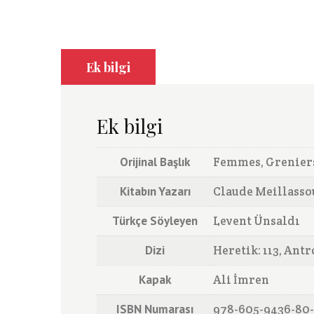
Ek bilgi
Ek bilgi
Orijinal Başlık
Femmes, Greniers
Kitabın Yazarı
Claude Meillasso
Türkçe Söyleyen
Levent Ünsaldı
Dizi
Heretik: 113, Antr
Kapak
Ali İmren
ISBN Numarası
978-605-9436-80