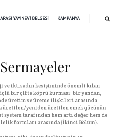
ARASI YAYINEVI BELGESI
KAMPANYA
 Sermayeler
ji ve iktisadın kesişiminde önemli kılan
üçlü bir çifte köprü kurması: bir yandan,
nde üretim ve üreme ilişkileri arasında
da üretilen/yeniden üretilen emek gücünün
st system tarafından hem artı değer hem de
elik formları arasında (İkinci Bölüm).