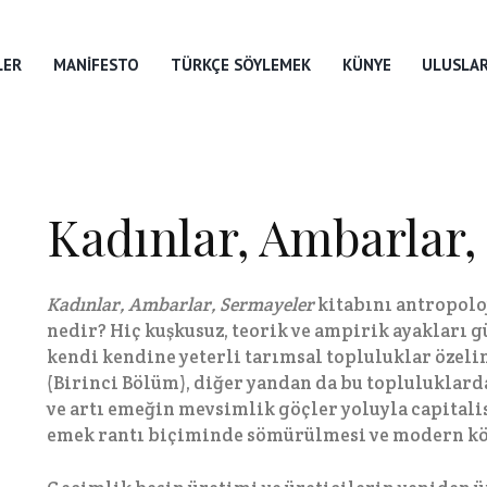
LER
MANIFESTO
TÜRKÇE SÖYLEMEK
KÜNYE
ULUSLAR
Kadınlar, Ambarlar,
Kadınlar, Ambarlar, Sermayeler
kitabını antropolo
nedir? Hiç kuşkusuz, teorik ve ampirik ayakları g
kendi kendine yeterli tarımsal topluluklar özeli
(Birinci Bölüm), diğer yandan da bu topluluklar
ve artı emeğin mevsimlik göçler yoluyla capitali
emek rantı biçiminde sömürülmesi ve modern köl