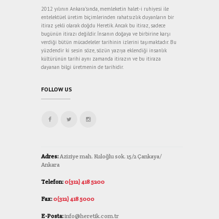
2012 yılının Ankara’sında, memleketin halet-i ruhiyesi ile
entelektüel üretim biçimlerinden rahatsızlık duyanların bir
itiraz şekli olarak doğdu Heretik. Ancak bu itiraz, sadece
bugünün itirazı değildir. İnsanın doğaya ve birbirine karşı
verdiği bütün mücadeleler tarihinin izlerini taşımaktadır. Bu
yüzdendir ki sesin söze, sözün yazıya eklendiği insanlık
kültürünün tarihi aynı zamanda itirazın ve bu itiraza
dayanan bilgi üretmenin de tarihidir.
FOLLOW US
Adres:
Aziziye mah. Kuloğlu sok. 15/2 Çankaya/
Ankara
Telefon:
0(312) 418 5200
Fax:
0(312) 418 5000
E-Posta:
info@heretik.com.tr