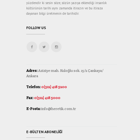
yüzdendir ki sesin söze, sözün yazıya eklendiği insanlık
kültürünün tarihi aynı zamanda itirazın ve bu itiraza
dayanan bilgi üretmenin de tarihidir.
FOLLOW US
Adres:
Aziziye mah. Kuloğlu sok. 15/2 Çankaya/
Ankara
Telefon:
0(312) 418 5200
Fax:
0(312) 418 5000
E-Posta:
info@heretik.com.tr
E-BÜLTEN ABONELIĞI