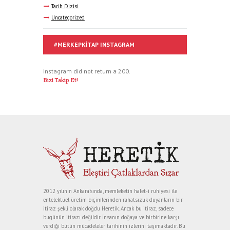
Tarih Dizisi
Uncategorized
#MERKEPKITAP INSTAGRAM
Instagram did not return a 200.
Bizi Takip Et!
2012 yılının Ankara’sında, memleketin halet-i ruhiyesi ile
entelektüel üretim biçimlerinden rahatsızlık duyanların bir
itiraz şekli olarak doğdu Heretik. Ancak bu itiraz, sadece
bugünün itirazı değildir. İnsanın doğaya ve birbirine karşı
verdiği bütün mücadeleler tarihinin izlerini taşımaktadır. Bu