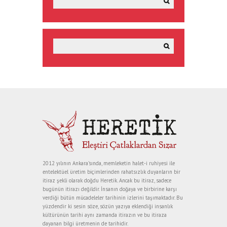
2012 yılının Ankara’sında, memleketin halet-i ruhiyesi ile
entelektüel üretim biçimlerinden rahatsızlık duyanların bir
itiraz şekli olarak doğdu Heretik. Ancak bu itiraz, sadece
bugünün itirazı değildir. İnsanın doğaya ve birbirine karşı
verdiği bütün mücadeleler tarihinin izlerini taşımaktadır. Bu
yüzdendir ki sesin söze, sözün yazıya eklendiği insanlık
kültürünün tarihi aynı zamanda itirazın ve bu itiraza
dayanan bilgi üretmenin de tarihidir.