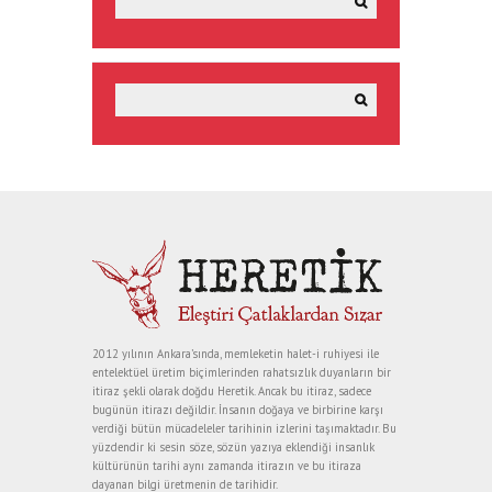
2012 yılının Ankara’sında, memleketin halet-i ruhiyesi ile
entelektüel üretim biçimlerinden rahatsızlık duyanların bir
itiraz şekli olarak doğdu Heretik. Ancak bu itiraz, sadece
bugünün itirazı değildir. İnsanın doğaya ve birbirine karşı
verdiği bütün mücadeleler tarihinin izlerini taşımaktadır. Bu
yüzdendir ki sesin söze, sözün yazıya eklendiği insanlık
kültürünün tarihi aynı zamanda itirazın ve bu itiraza
dayanan bilgi üretmenin de tarihidir.