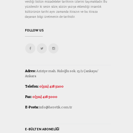
verdiği bütün mücadeleler tarihinin izlerini taşımaktadır. Bu
yüzdendir ki sesin söze, sözün yazıya eklendiği insanlık
kültürünün tarihi aynı zamanda itirazın ve bu itiraza
dayanan bilgi üretmenin de tarihidir.
FOLLOW US
Adres:
Aziziye mah. Kuloğlu sok. 15/2 Çankaya/
Ankara
Telefon:
0(312) 418 5200
Fax:
0(312) 418 5000
E-Posta:
info@heretik.com.tr
E-BÜLTEN ABONELIĞI