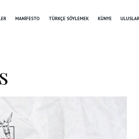
LER
MANIFESTO
TÜRKÇE SÖYLEMEK
KÜNYE
ULUSLAR
s