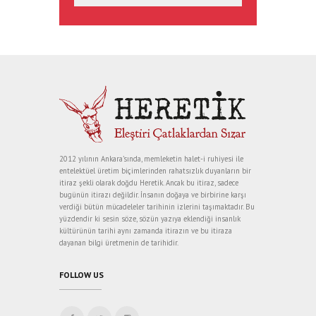
2012 yılının Ankara’sında, memleketin halet-i ruhiyesi ile
entelektüel üretim biçimlerinden rahatsızlık duyanların bir
itiraz şekli olarak doğdu Heretik. Ancak bu itiraz, sadece
bugünün itirazı değildir. İnsanın doğaya ve birbirine karşı
verdiği bütün mücadeleler tarihinin izlerini taşımaktadır. Bu
yüzdendir ki sesin söze, sözün yazıya eklendiği insanlık
kültürünün tarihi aynı zamanda itirazın ve bu itiraza
dayanan bilgi üretmenin de tarihidir.
FOLLOW US