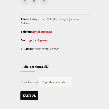
Adres:
Aziziye mah. Kuloğlu sok. 15/2 Çankaya/
Ankara
Telefon:
0(312) 418 5200
Fax:
0(312) 418 5000
E-Posta:
info@heretik.com.tr
E-BÜLTEN ABONELIĞI
E-mail adresi: