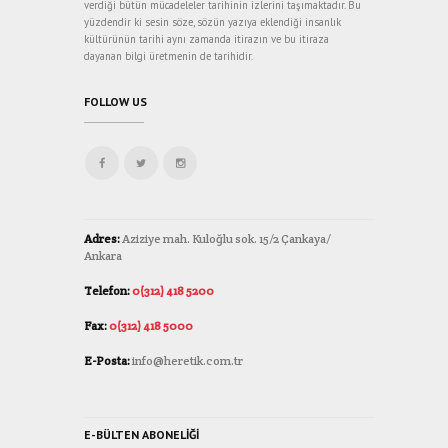
verdiği bütün mücadeleler tarihinin izlerini taşımaktadır. Bu
yüzdendir ki sesin söze, sözün yazıya eklendiği insanlık
kültürünün tarihi aynı zamanda itirazın ve bu itiraza
dayanan bilgi üretmenin de tarihidir.
FOLLOW US
Adres:
Aziziye mah. Kuloğlu sok. 15/2 Çankaya/
Ankara
Telefon:
0(312) 418 5200
Fax:
0(312) 418 5000
E-Posta:
info@heretik.com.tr
E-BÜLTEN ABONELIĞI