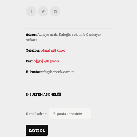
Adres:
Aziziye mah. Kuloğlu sok. 15/2 Çankaya/
Ankara
Telefon:
0(312) 418 5200
Fax:
0(312) 418 5000
E-Posta:
info@heretik.com.tr
E-BÜLTEN ABONELIĞI
E-mail adresi: