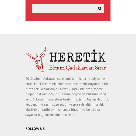
2012 yılının Ankara’sında, memleketin halet-i ruhiyesi ile
entelektüel üretim biçimlerinden rahatsızlık duyanların bir
itiraz şekli olarak doğdu Heretik. Ancak bu itiraz, sadece
bugünün itirazı değildir. İnsanın doğaya ve birbirine karşı
verdiği bütün mücadeleler tarihinin izlerini taşımaktadır. Bu
yüzdendir ki sesin söze, sözün yazıya eklendiği insanlık
kültürünün tarihi aynı zamanda itirazın ve bu itiraza
dayanan bilgi üretmenin de tarihidir.
FOLLOW US