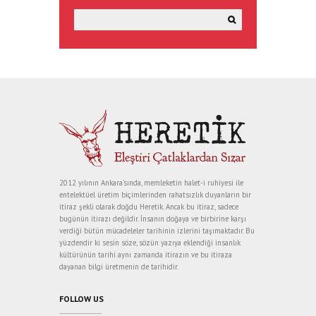
2012 yılının Ankara’sında, memleketin halet-i ruhiyesi ile
entelektüel üretim biçimlerinden rahatsızlık duyanların bir
itiraz şekli olarak doğdu Heretik. Ancak bu itiraz, sadece
bugünün itirazı değildir. İnsanın doğaya ve birbirine karşı
verdiği bütün mücadeleler tarihinin izlerini taşımaktadır. Bu
yüzdendir ki sesin söze, sözün yazıya eklendiği insanlık
kültürünün tarihi aynı zamanda itirazın ve bu itiraza
dayanan bilgi üretmenin de tarihidir.
FOLLOW US