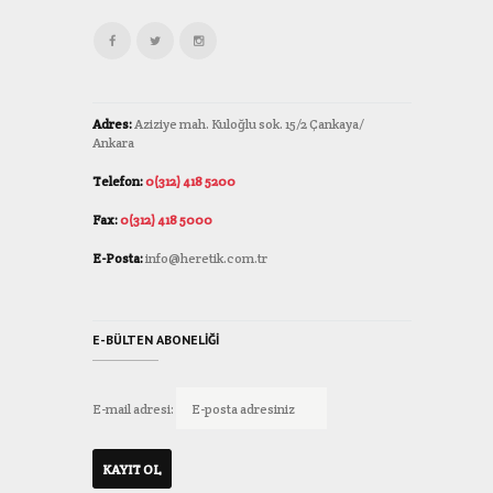
Adres:
Aziziye mah. Kuloğlu sok. 15/2 Çankaya/
Ankara
Telefon:
0(312) 418 5200
Fax:
0(312) 418 5000
E-Posta:
info@heretik.com.tr
E-BÜLTEN ABONELIĞI
E-mail adresi: