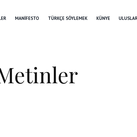
LER
MANIFESTO
TÜRKÇE SÖYLEMEK
KÜNYE
ULUSLAR
 Metinler