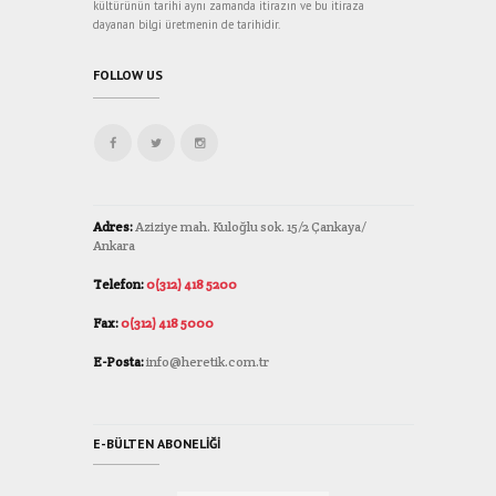
kültürünün tarihi aynı zamanda itirazın ve bu itiraza
dayanan bilgi üretmenin de tarihidir.
FOLLOW US
Adres:
Aziziye mah. Kuloğlu sok. 15/2 Çankaya/
Ankara
Telefon:
0(312) 418 5200
Fax:
0(312) 418 5000
E-Posta:
info@heretik.com.tr
E-BÜLTEN ABONELIĞI