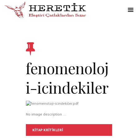
fenomenoloj
i-icindekiler
No image description ...
KITAP KRITIKLERI