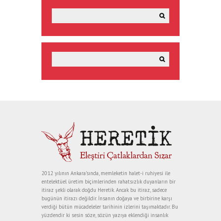
2012 yılının Ankara’sında, memleketin halet-i ruhiyesi ile
entelektüel üretim biçimlerinden rahatsızlık duyanların bir
itiraz şekli olarak doğdu Heretik. Ancak bu itiraz, sadece
bugünün itirazı değildir. İnsanın doğaya ve birbirine karşı
verdiği bütün mücadeleler tarihinin izlerini taşımaktadır. Bu
yüzdendir ki sesin söze, sözün yazıya eklendiği insanlık