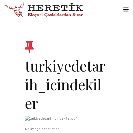
turkiyedetar
ih_icindekil
er
No image description ...