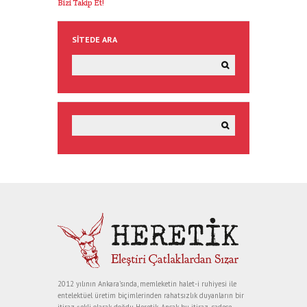
Bizi Takip Et!
SITEDE ARA
2012 yılının Ankara’sında, memleketin halet-i ruhiyesi ile
entelektüel üretim biçimlerinden rahatsızlık duyanların bir