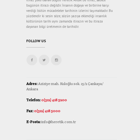
itiraz şekli olarak doğdu Heretik. Ancak bu itiraz, sadece
bugünün itirazı değildir. İnsanın doğaya ve birbirine karşı
verdiği bütün mücadeleler tarihinin izlerini taşımaktadır. Bu
yüzdendir ki sesin söze, sözün yazıya eklendiği insanlık
kültürünün tarihi aynı zamanda itirazın ve bu itiraza
dayanan bilgi üretmenin de tarihidir.
FOLLOW US
Adres:
Aziziye mah. Kuloğlu sok. 15/2 Çankaya/
Ankara
Telefon:
0(312) 418 5200
Fax:
0(312) 418 5000
E-Posta:
info@heretik.com.tr