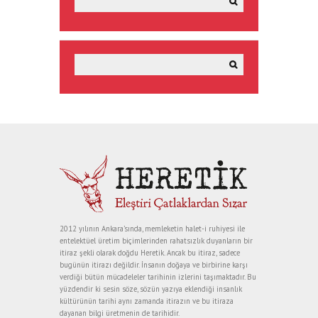
2012 yılının Ankara’sında, memleketin halet-i ruhiyesi ile
entelektüel üretim biçimlerinden rahatsızlık duyanların bir
itiraz şekli olarak doğdu Heretik. Ancak bu itiraz, sadece
bugünün itirazı değildir. İnsanın doğaya ve birbirine karşı
verdiği bütün mücadeleler tarihinin izlerini taşımaktadır. Bu
yüzdendir ki sesin söze, sözün yazıya eklendiği insanlık
kültürünün tarihi aynı zamanda itirazın ve bu itiraza
dayanan bilgi üretmenin de tarihidir.