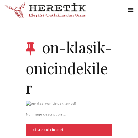
on-klasik-
onicindekile
r
No image description ...
KITAP KRITIKLERI