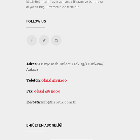
kültürünün tarihi aynı zamanda itirazın ve bu itiraza
dayanan bilgi üretmenin de tarihidir.
FOLLOW US
Adres:
Aziziye mah. Kuloğlu sok. 15/2 Çankaya/
Ankara
Telefon:
0(312) 418 5200
Fax:
0(312) 418 5000
E-Posta:
info@heretik.com.tr
E-BÜLTEN ABONELIĞI