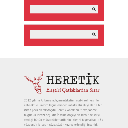
2012 yılının Ankara’sında, memleketin halet-i ruhiyesi ile
entelektüel üretim biçimlerinden rahatsızlık duyanların bir
itiraz şekli olarak doğdu Heretik. Ancak bu itiraz, sadece
bugünün itirazı değildir. İnsanın doğaya ve birbirine karşı
verdiği bütün mücadeleler tarihinin izlerini taşımaktadır. Bu
yüzdendir ki sesin söze, sözün yazıya eklendiği insanlık