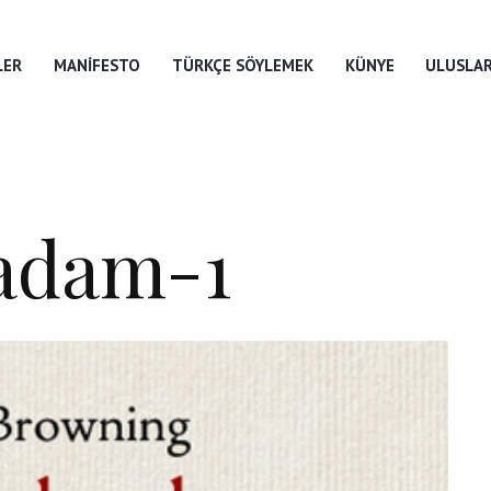
LER
MANIFESTO
TÜRKÇE SÖYLEMEK
KÜNYE
ULUSLAR
adam-1