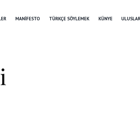
LER
MANIFESTO
TÜRKÇE SÖYLEMEK
KÜNYE
ULUSLAR
i