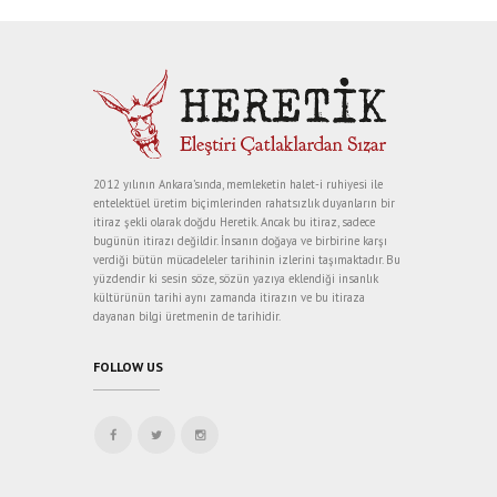
2012 yılının Ankara’sında, memleketin halet-i ruhiyesi ile
entelektüel üretim biçimlerinden rahatsızlık duyanların bir
itiraz şekli olarak doğdu Heretik. Ancak bu itiraz, sadece
bugünün itirazı değildir. İnsanın doğaya ve birbirine karşı
verdiği bütün mücadeleler tarihinin izlerini taşımaktadır. Bu
yüzdendir ki sesin söze, sözün yazıya eklendiği insanlık
kültürünün tarihi aynı zamanda itirazın ve bu itiraza
dayanan bilgi üretmenin de tarihidir.
FOLLOW US