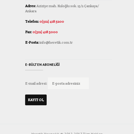
Adres:
Aziziye mah. Kuloğlu sok. 15/2 Çankaya/
Ankara
Telefon:
0(312) 418 5200
Fax:
0(312) 418 5000
E-Posta:
info@heretik.com.tr
E-BÜLTEN ABONELIĞI
E-mail adresi:
Heretik Yayıncılık © 2012-2017 Tüm Hakları