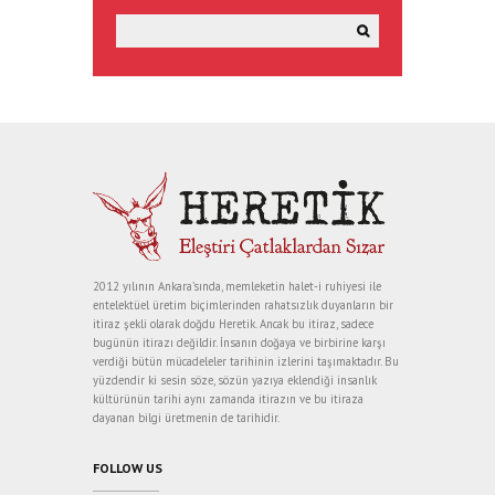
2012 yılının Ankara’sında, memleketin halet-i ruhiyesi ile
entelektüel üretim biçimlerinden rahatsızlık duyanların bir
itiraz şekli olarak doğdu Heretik. Ancak bu itiraz, sadece
bugünün itirazı değildir. İnsanın doğaya ve birbirine karşı
verdiği bütün mücadeleler tarihinin izlerini taşımaktadır. Bu
yüzdendir ki sesin söze, sözün yazıya eklendiği insanlık
kültürünün tarihi aynı zamanda itirazın ve bu itiraza
dayanan bilgi üretmenin de tarihidir.
FOLLOW US