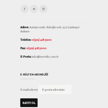
Adres:
Aziziye mah. Kuloğlu sok. 15/2 Çankaya/
Ankara
Telefon:
0(312) 418 5200
Fax:
0(312) 418 5000
E-Posta:
info@heretik.com.tr
E-BÜLTEN ABONELIĞI
E-mail adresi: