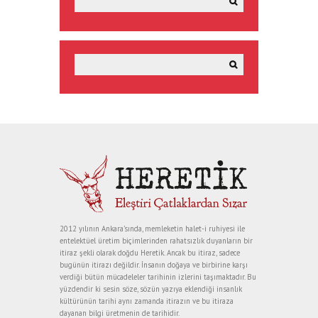
2012 yılının Ankara’sında, memleketin halet-i ruhiyesi ile
entelektüel üretim biçimlerinden rahatsızlık duyanların bir
itiraz şekli olarak doğdu Heretik. Ancak bu itiraz, sadece
bugünün itirazı değildir. İnsanın doğaya ve birbirine karşı
verdiği bütün mücadeleler tarihinin izlerini taşımaktadır. Bu
yüzdendir ki sesin söze, sözün yazıya eklendiği insanlık
kültürünün tarihi aynı zamanda itirazın ve bu itiraza
dayanan bilgi üretmenin de tarihidir.