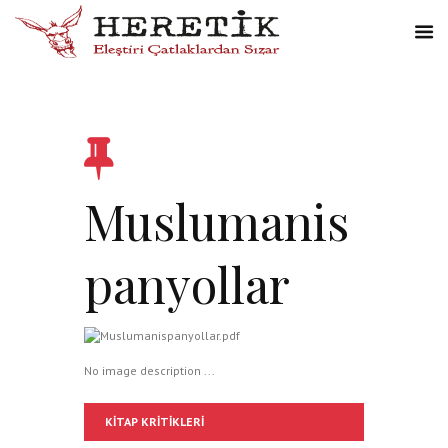
Muslumanis
panyollar
No image description ...
KITAP KRITIKLERI