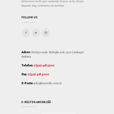
kültürünün tarihi aynı zamanda itirazın ve bu itiraza
dayanan bilgi üretmenin de tarihidir.
FOLLOW US
Adres:
Aziziye mah. Kuloğlu sok. 15/2 Çankaya/
Ankara
Telefon:
0(312) 418 5200
Fax:
0(312) 418 5000
E-Posta:
info@heretik.com.tr
E-BÜLTEN ABONELIĞI