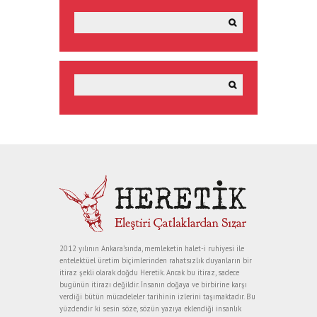
2012 yılının Ankara’sında, memleketin halet-i ruhiyesi ile
entelektüel üretim biçimlerinden rahatsızlık duyanların bir
itiraz şekli olarak doğdu Heretik. Ancak bu itiraz, sadece
bugünün itirazı değildir. İnsanın doğaya ve birbirine karşı
verdiği bütün mücadeleler tarihinin izlerini taşımaktadır. Bu
yüzdendir ki sesin söze, sözün yazıya eklendiği insanlık