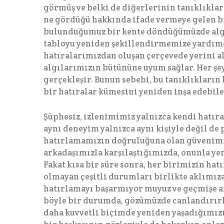
görmüş ve belki de diğerlerinin tanıklıkla
ne gördüğü hakkında ifade vermeye gelen bir
bulunduğumuz bir kente döndüğümüzde algı
tabloyu yeniden şekillendirmemize yardımc
hatıralarımızdan oluşan çerçevede yerini al
algılarımızın bütününe uyum sağlar. Her şe
gerçekleşir. Bunun sebebi, bu tanıklıkların
bir hatıralar kümesini yeniden inşa edebil
Şüphesiz, izlenimimiz yalnızca kendi hatıra
aynı deneyim yalnızca aynı kişiyle değil de 
hatırlamamızın doğruluğuna olan güvenimiz 
arkadaşımızla karşılaştığımızda, onunla yen
Fakat kısa bir süre sonra, her birimizin hatı
olmayan çeşitli durumları birlikte aklımız
hatırlamayı başarmıyor muyuz ve geçmişe a
böyle bir durumda, gözümüzde canlandırırk
daha kuvvetli biçimde yeniden yaşadığımızı