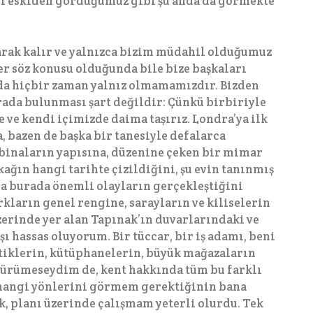
rı eskiden gördüğümüz gibi şu anda da görmekte
larak kalır ve yalnızca bizim müdahil olduğumuz
er söz konusu olduğunda bile bize başkaları
ında hiçbir zaman yalnız olmamamızdır. Bizden
orada bulunması şart değildir: Çünkü birbiriyle
 ve kendi içimizde daima taşırız. Londra’ya ilk
, bazen de başka bir tanesiyle defalarca
 binaların yapısına, düzenine çeken bir mimar
okağın hangi tarihte çizildiğini, şu evin tanınmış
da burada önemli olayların gerçekleştiğini
kların genel rengine, sarayların ve kiliselerin
erinde yer alan Tapınak’ın duvarlarındaki ve
ı hassas oluyorum. Bir tüccar, bir iş adamı, beni
utiklerin, kütüphanelerin, büyük mağazaların
yürümeseydim de, kent hakkında tüm bu farklı
, hangi yönlerini görmem gerektiğinin bana
ak, planı üzerinde çalışmam yeterli olurdu. Tek