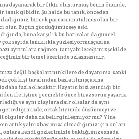
rına dayanarak bir fikir oluşturmuş benin önünde,
 tanık gibidir. Şu halde bu tanık, önceden
ladığımız, birçok parçası unutulmuş olan bir
ı olur. Bugün gördüğümüz şey eski
dığında, buna karşılık bu hatıralar da güncel
y çok sayıda tanıklıkla yüzleşiyormuşçasına
 bazı ayrımlara rağmen, tanıyabileceğimiz şekilde
eceğimiz bir temel üzerinde uzlaşmasıdır.
mıza değil başkalarınınkilere de dayanırsa, sanki
pek çok kişi tarafından başlatılmışçasına,
daha fazla olacaktır. Hayatın bizi ayırdığı bir
iden iletişime geçmekte önce biraz sorun yaşarız.
rladığı ve aynı olaylara dair olsalar da aynı
a getirdiğimizde, ortak biçimde düşünmeyi ve
it olgular daha da belirginleşmiyor mu? Yine
en artık yalnız başımıza olmadığımız için onları
, onlara kendi gözlerimizle baktığımız esnada