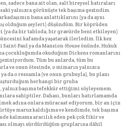
, sadece bana ait olan, salt bireysel hatıraları
saki yalnızca görünüşte tek başıma gezindim.
rkadaşımın bana anlattıklarını (ya da aynı
uş olduğum şeyleri) düşündüm. Bir köprüden
 (ya da bir tabloda, bir gravürde beni etkileyen)
üncesini kafamda yaşatarak ilerledim. İlk kez
 Saint-Paul ya da Mansion-House önünde, Hukuk
ana çocukluğumda okuduğum Dickens romanlarını
e geziniyordum. Tüm bu anlarda, tüm bu
rla ve onun ötesinde, o mimarın yalnızca
a da o ressamla (ve onun grubuyla), bu planı
oluşturduğum herhangi bir gruba
 yalnız başıma tefekkür ettiğimi söyleyemem.
nılara sahiptiler. Dahası, bunları hatırlamamda
ilmek adına onlara müracaat ediyorum, bir an için
dürtüye maruz kaldığıma ve kendimde, tek başıma
mde kalmama aracılık eden pek çok fikir ve
ası olmayı sürdürdüğüm gruplarına dâhil