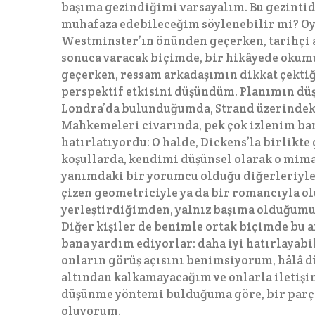
başıma gezindiğimi varsayalım. Bu gezintiden
muhafaza edebileceğim söylenebilir mi? Oy
Westminster’ın önünden geçerken, tarihçi a
sonuca varacak biçimde, bir hikâyede okum
geçerken, ressam arkadaşımın dikkat çektiği
perspektif etkisini düşündüm. Planımın düş
Londra’da bulunduğumda, Strand üzerindeki
Mahkemeleri civarında, pek çok izlenim b
hatırlatıyordu: O halde, Dickens’la birlikt
koşullarda, kendimi düşünsel olarak o mima
yanımdaki bir yorumcu olduğu diğerleriyle y
çizen geometriciyle ya da bir romancıyla 
yerleştirdiğimden, yalnız başıma olduğumu,
Diğer kişiler de benimle ortak biçimde bu a
bana yardım ediyorlar: daha iyi hatırlayab
onların görüş açısını benimsiyorum, hâlâ 
altından kalkamayacağım ve onlarla iletişi
düşünme yöntemi bulduğuma göre, bir parç
oluyorum.