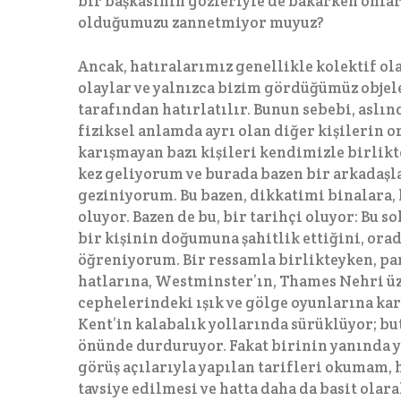
bir başkasının gözleriyle de bakarken onla
olduğumuzu zannetmiyor muyuz?
Ancak, hatıralarımız genellikle kolektif o
olaylar ve yalnızca bizim gördüğümüz objel
tarafından hatırlatılır. Bunun sebebi, asl
fiziksel anlamda ayrı olan diğer kişilerin 
karışmayan bazı kişileri kendimizle birlikte
kez geliyorum ve burada bazen bir arkadaşla
geziniyorum. Bu bazen, dikkatimi binalara,
oluyor. Bazen de bu, bir tarihçi oluyor: Bu s
bir kişinin doğumuna şahitlik ettiğini, ora
öğreniyorum. Bir ressamla birlikteyken, par
hatlarına, Westminster’ın, Thames Nehri üz
cephelerindeki ışık ve gölge oyunlarına karş
Kent’in kalabalık yollarında sürüklüyor; b
önünde durduruyor. Fakat birinin yanında 
görüş açılarıyla yapılan tarifleri okumam
tavsiye edilmesi ve hatta daha da basit olar