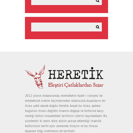
2012 yılının Ankara’sında, memleketin halet-i ruhiyesi ile
entelektüel üretim biçimlerinden rahatsızlık duyanların bir
itiraz şekli olarak doğdu Heretik. Ancak bu itiraz, sadece
bugünün itirazı değildir. İnsanın doğaya ve birbirine karşı
verdiği bütün mücadeleler tarihinin izlerini taşımaktadır. Bu
yüzdendir ki sesin söze, sözün yazıya eklendiği insanlık
kültürünün tarihi aynı zamanda itirazın ve bu itiraza
dayanan bilgi üretmenin de tarihidir.