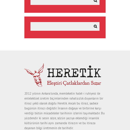
2012 yılının Ankara’sında, memleketin halet-i ruhiyesi ile
entelektüel üretim biçimlerinden rahatsızlık duyanların bir
itiraz şekli olarak doğdu Heretik. Ancak bu itiraz, sadece
bugünün itirazı değildir. İnsanın doğaya ve birbirine karşı
verdiği bütün mücadeleler tarihinin izlerini taşımaktadır. Bu
yüzdendir ki sesin söze, sözün yazıya eklendiği insanlık
kültürünün tarihi aynı zamanda itirazın ve bu itiraza
dayanan bilgi üretmenin de tarihidir.