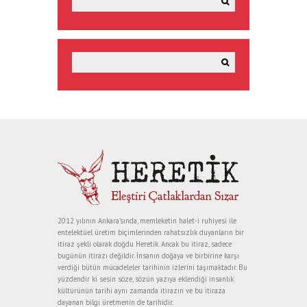
2012 yılının Ankara’sında, memleketin halet-i ruhiyesi ile
entelektüel üretim biçimlerinden rahatsızlık duyanların bir
itiraz şekli olarak doğdu Heretik. Ancak bu itiraz, sadece
bugünün itirazı değildir. İnsanın doğaya ve birbirine karşı
verdiği bütün mücadeleler tarihinin izlerini taşımaktadır. Bu
yüzdendir ki sesin söze, sözün yazıya eklendiği insanlık
kültürünün tarihi aynı zamanda itirazın ve bu itiraza
dayanan bilgi üretmenin de tarihidir.