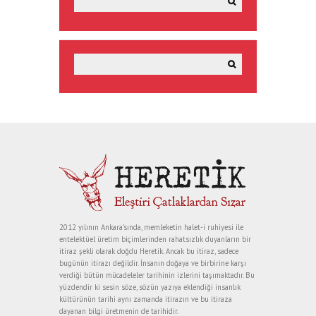
2012 yılının Ankara’sında, memleketin halet-i ruhiyesi ile
entelektüel üretim biçimlerinden rahatsızlık duyanların bir
itiraz şekli olarak doğdu Heretik. Ancak bu itiraz, sadece
bugünün itirazı değildir. İnsanın doğaya ve birbirine karşı
verdiği bütün mücadeleler tarihinin izlerini taşımaktadır. Bu
yüzdendir ki sesin söze, sözün yazıya eklendiği insanlık
kültürünün tarihi aynı zamanda itirazın ve bu itiraza
dayanan bilgi üretmenin de tarihidir.