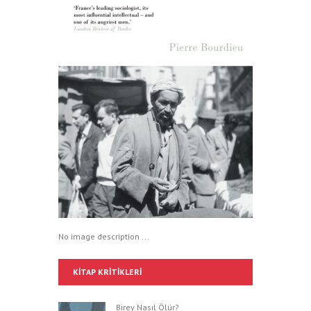
No image description ...
KITAP KRITIKLERI
Birey Nasıl Ölür?