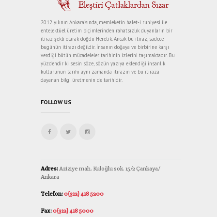
2012 yılının Ankara’sında, memleketin halet-i ruhiyesi ile
entelektüel üretim biçimlerinden rahatsızlık duyanların bir
itiraz şekli olarak doğdu Heretik. Ancak bu itiraz, sadece
bugünün itirazı değildir. İnsanın doğaya ve birbirine karşı
verdiği bütün mücadeleler tarihinin izlerini taşımaktadır. Bu
yüzdendir ki sesin söze, sözün yazıya eklendiği insanlık
kültürünün tarihi aynı zamanda itirazın ve bu itiraza
dayanan bilgi üretmenin de tarihidir.
FOLLOW US
Adres:
Aziziye mah. Kuloğlu sok. 15/2 Çankaya/
Ankara
Telefon:
0(312) 418 5200
Fax:
0(312) 418 5000