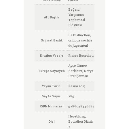
Beğeni
Yargısının
Alt Başlık
Toplumsal
Eleştirisi
La Distinction,
Orijinal Başlık
critique sociale
du jugement
Kitabın Yazarı
Pierre Bourdieu
Ayşe Günce
Türkçe Söyleyen
Berkkurt, Derya
Fırat Şannan
Yayım Tarihi
Kasım 2015
Sayfa Sayısı
789
ISBN Numarası
9786058446687
Heretik: 25,
Dizi
Bourdieu Dizisi:
7