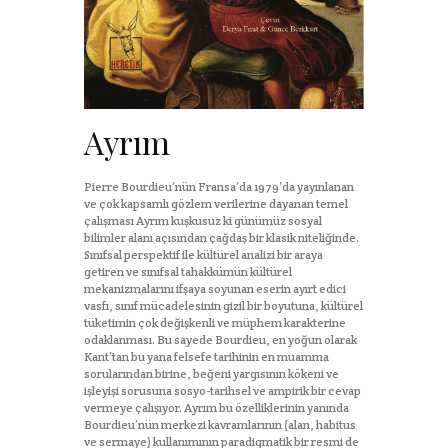
Ayrım
Pierre Bourdieu’nün Fransa’da 1979’da yayınlanan
ve çok kapsamlı gözlem verilerine dayanan temel
çalışması Ayrım kuşkusuz ki günümüz sosyal
bilimler alanı açısından çağdaş bir klasik niteliğinde.
Sınıfsal perspektif ile kültürel analizi bir araya
getiren ve sınıfsal tahakkümün kültürel
mekanizmalarını ifşaya soyunan eserin ayırt edici
vasfı, sınıf mücadelesinin gizil bir boyutuna, kültürel
tüketimin çok değişkenli ve müphem karakterine
odaklanması. Bu sayede Bourdieu, en yoğun olarak
Kant’tan bu yana felsefe tarihinin en muamma
sorularından birine, beğeni yargısının kökeni ve
işleyişi sorusuna sosyo-tarihsel ve ampirik bir cevap
vermeye çalışıyor. Ayrım bu özelliklerinin yanında
Bourdieu’nün merkezi kavramlarının (alan, habitus
ve sermaye) kullanımının paradigmatik bir resmi de