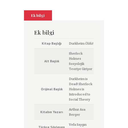
b
s
e
e
e
l
n
y
o
A
n
d
r
r
o
L
o
p
g
I
e
t
Ek bilgi
i
k
p
e
n
s
e
n
r
t
k
Ek bilgi
Kitap Başlığı
Durkheim Öldü!
Sherlock
Holmes
Alt Başlık
Sosyolojik
Teoriye Giriyor
Durkheim is
Dead! Sherlock
Orijinal Başlık
Holmes is
Introduced to
Social Theory
Arthur Asa
Kitabın Yazarı
Berger
Vefa Saygın
Türkçe Söyleyen