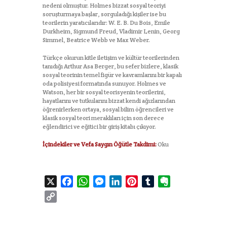
nedeni olmuştur. Holmes bizzat sosyal teoriyi
soruşturmaya başlar, sorguladığı kişiler ise bu
teorilerin yaratıcılarıdır: W. E. B. Du Bois, Emile
Durkheim, Sigmund Freud, Vladimir Lenin, Georg
Simmel, Beatrice Webb ve Max Weber.
Türkçe okurun kitle iletişim ve kültür teorilerinden
tanıdığı Arthur Asa Berger, bu sefer bizlere, klasik
sosyal teorinin temel figür ve kavramlarını bir kapalı
oda polisiyesi formatında sunuyor. Holmes ve
Watson, her bir sosyal teorisyenin teorilerini,
hayatlarını ve tutkularını bizzat kendi ağızlarından
öğrenirlerken ortaya, sosyal bilim öğrencileri ve
klasik sosyal teori meraklıları için son derece
eğlendirici ve eğitici bir giriş kitabı çıkıyor.
İçindekiler ve Vefa Saygın Öğütle Takdimi:
Oku
X
F
W
M
L
P
T
E
a
h
e
i
i
u
v
C
c
a
s
n
n
m
e
o
e
t
s
k
t
b
r
p