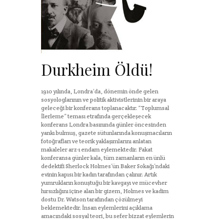
Durkheim Öldü!
1910 yılında, Londra’da, dönemin önde gelen
sosyologlarının ve politik aktivistlerinin bir araya
geleceği bir konferans toplanacaktır. “Toplumsal
İlerleme” teması etrafında gerçekleşecek
konferans Londra basınında günler öncesinden
yankı bulmuş, gazete sütunlarında konuşmacıların
fotoğrafları ve teorik yaklaşımlarını anlatan
makaleler arz-ı endam eylemektedir. Fakat
konferansa günler kala, tüm zamanların en ünlü
dedektifi Sherlock Holmes’ün Baker Sokağı’ndaki
evinin kapısı bir kadın tarafından çalınır. Artık
yumrukların konuştuğu bir kavgayı ve mücevher
hırsızlığını içine alan bir gizem, Holmes ve kadim
dostu Dr. Watson tarafından çözülmeyi
beklemektedir. İnsan eylemlerini açıklama
amacındaki sosyal teori, bu sefer bizzat eylemlerin