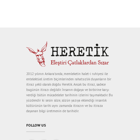
2012 yılının Ankara’sında, memleketin halet-i ruhiyesi ile
entelektüel üretim biçimlerinden rahatsızlık duyanların bir
itiraz şekli olarak doğdu Heretik. Ancak bu itiraz, sadece
bugünün itirazı değildir. İnsanın doğaya ve birbirine karşı
verdiği bütün mücadeleler tarihinin izlerini taşımaktadır. Bu
yüzdendir ki sesin söze, sözün yazıya eklendiği insanlık
kültürünün tarihi aynı zamanda itirazın ve bu itiraza
dayanan bilgi üretmenin de tarihidir.
FOLLOW US