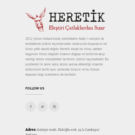
2012 yılının Ankara’sında, memleketin halet-i ruhiyesi ile
entelektüel üretim biçimlerinden rahatsızlık duyanların bir
itiraz şekli olarak doğdu Heretik. Ancak bu itiraz, sadece
bugünün itirazı değildir. İnsanın doğaya ve birbirine karşı
verdiği bütün mücadeleler tarihinin izlerini taşımaktadır. Bu
yüzdendir ki sesin söze, sözün yazıya eklendiği insanlık
kültürünün tarihi aynı zamanda itirazın ve bu itiraza
dayanan bilgi üretmenin de tarihidir.
FOLLOW US
Adres:
Aziziye mah. Kuloğlu sok. 15/2 Çankaya/
Ankara