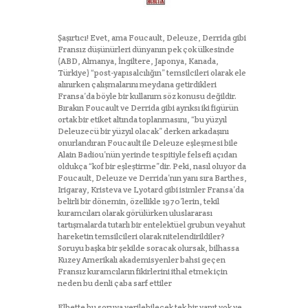
Şaşırtıcı! Evet, ama Foucault, Deleuze, Derrida gibi
Fransız düşünürleri dünyanın pek çok ülkesinde
(ABD, Almanya, İngiltere, Japonya, Kanada,
Türkiye) “post-yapısalcılığın” temsilcileri olarak ele
alınırken çalışmalarını meydana getirdikleri
Fransa’da böyle bir kullanım söz konusu değildir.
Bırakın Foucault ve Derrida gibi ayrıksı iki figürün
ortak bir etiket altında toplanmasını, “bu yüzyıl
Deleuzecü bir yüzyıl olacak” derken arkadaşını
onurlandıran Foucault ile Deleuze eşleşmesi bile
Alain Badiou’nün yerinde tespitiyle felsefi açıdan
oldukça “kof bir eşleştirme”dir. Peki, nasıl oluyor da
Foucault, Deleuze ve Derrida’nın yanı sıra Barthes,
Irigaray, Kristeva ve Lyotard gibi isimler Fransa’da
belirli bir dönemin, özellikle 1970’lerin, tekil
kuramcıları olarak görülürken uluslararası
tartışmalarda tutarlı bir entelektüel grubun veyahut
hareketin temsilcileri olarak nitelendirildiler?
Soruyu başka bir şekilde soracak olursak, bilhassa
Kuzey Amerikalı akademisyenler bahsi geçen
Fransız kuramcıların fikirlerini ithal etmek için
neden bu denli çaba sarf ettiler
Elbette bu soruya verilebilecek tek bir yanıt yok ve