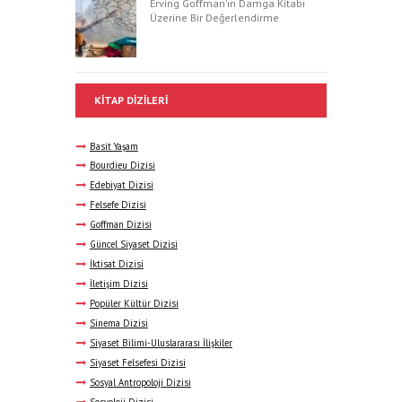
Erving Goffman’ın Damga Kitabı
Üzerine Bir Değerlendirme
KITAP DIZILERI
Basit Yaşam
Bourdieu Dizisi
Edebiyat Dizisi
Felsefe Dizisi
Goffman Dizisi
Güncel Siyaset Dizisi
İktisat Dizisi
İletişim Dizisi
Popüler Kültür Dizisi
Sinema Dizisi
Siyaset Bilimi-Uluslararası İlişkiler
Siyaset Felsefesi Dizisi
Sosyal Antropoloji Dizisi