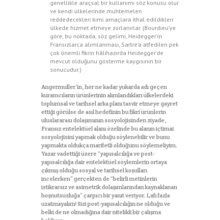
genellikle araçsal bir kullanımı söz konusu olur
ve kendi ülkelerinde muhtemelen
reddedecekleri kimi amaçlara ithal edildikleri
ülkede hizmet etmeye zorlanırlar. (Bourdieu’ye
göre, bu noktada, söz gelimi, Heidegger’in
Fransızlarca alımlanması, Sartre’a atfedilen pek
çok önemli fikrin hâlihazırda Heidegger’de
mevcut olduğunu gösterme kaygısının bir
sonucudur.)
Angermuller’in, her ne kadar yukarda adı geçen
kuramcıların ürünlerinin alımlandıkları ülkelerdeki
toplumsal ve tarihsel arka planı tasvir etmeye gayret
ettiği görülse de asıl hedefinin bu fikri ürünlerin
uluslararası dolaşımının sosyolojisinden ziyade,
Fransız entelektüel alanı özelinde bu alanın içtimai
sosyolojisini yapmak olduğu söylenebilir ve bunu
yapmakta oldukça marifetli olduğunu söylemeliyim.
Yazar vadettiği üzere “yapısalcılığa ve post-
yapısalcılığa dair entelektüel söylemlerin ortaya
çıkmış olduğu sosyal ve tarihsel koşulları
incelerken” gerçekten de “belirli metinlerin
istikrarsız ve asimetrik dolaşımlarından kaynaklanan
hoşnutsuzluğa” çarpıcı bir yanıt veriyor. Lafı fazla
uzatmayalım! Sizi post-yapısalcılığın ne olduğu ve
belki de ne olmadığına dair nitelikli bir çalışma