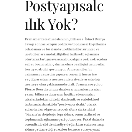
Postyapısalc
ılık Yok?
Fransız entelektüel alanının, bilhassa, İkinci Dünya
Savaşı sonrası özgün politik ve toplumsal koşullarına
odaklanan ve bu alanda üretilmiş fikri ürünler ve
üreticiler arasındaki ilişkileri tarihsel bağlamına
oturtarak tartışmaya açan bu çalışma pek çok açıdan
ezber bozucu bir çalışma olma özelliğini uzun yıllar
koruyacak gibi görünüyor. Angermuller’in
çalışmasını sıra dışı yapan en önemli husus ise
seçtiği araştırma nesnesinden ziyade araştırdığı
nesneye olan yaklaşımında gizli. Fransız sosyolog
Pierre Bourdieu’nün alan kuramını arkasına alan
yazar, bilhassa dünyanın İngilizce konuşulan
ülkelerindeki muhtelif akademik ve entelektüel
tartışmalarda sıklıkla “post-yapısalcılık” olarak
adlandırılan olguyu mercek altına alırken bizi
“Kuram”ın doğduğu topraklara, onun tarihsel ve
toplumsal bağlamına geri götürüyor. Fakat daha da
önemlisi, belki de şimdiye değin kimsenin sormayı
aklına getirmediği şu ezber bozucu soruya yanıt