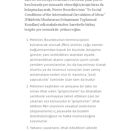
ben burada yer müsaade etmediği için işin biraz da
kolayına kaçarak, Pierre Bourdieu’nün “Te Social
Conditions of the International Circulation of Ideas”
(Fikirlerin Uluslararası Dolaşımının Toplumsal
Koşulları) adlı makalesinden hareketle birkaç
tespite yer vermek ile yetineceğim:
Metinler, Bourdieu’nün terminolojisini
kullanacak olursak (fikri) ürünler, çoğu zaman
bağlamlarından kopuk bir biçimde dolaşıma
girerler, yani üretildikleri alandan ziyade,
alımlandıkları alanın yapısıyla uyum içinde
yeniden yorumlanırlar; bu da kaçınılmaz olarak
olumlu ya da olumsuz sonuçları olan yanlış
anlamalara neden olur ki kanımca, “post
yapısalcılık” özelinde olan tam da budur.
Metinleri keşfeden ve amiyane bir tabir ile
onları ithal eden “girişimcilerin” bu ithalattan
sembolik sermayeye tahvil ettikleri özel bir
çıkarları söz konusudur ki “girişimciler”, ithal
ettikleri fikri ürünlerin veyahut üreticilerin
(düşünürlerin) iç piyasada da bizatihi
distribütörlüğüne ve hatta mümesilliğine
soyunurlar.
Yabancı yazarların, ithal edildikleri ülkede