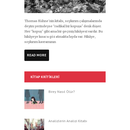
Thomas Kühne’nin kitabı, soykırım çalışmalarında
deyim yerindeyse “radikal bir kopuşa” denk düşer.
Her “kopuş” gibi ama bir geçmiş hikâyesi vardır. Bu
hikâyeye kısaca göz atmakta fayda var. Hikâye,
soykırım kavramının
READ MORE
KITAP KRITIKLERI
Birey Nasıl Ölür?
Analizlerin Analizi Kitabı