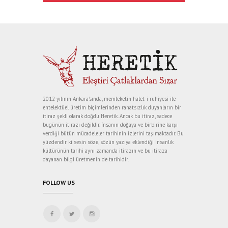
2012 yılının Ankara’sında, memleketin halet-i ruhiyesi ile
entelektüel üretim biçimlerinden rahatsızlık duyanların bir
itiraz şekli olarak doğdu Heretik. Ancak bu itiraz, sadece
bugünün itirazı değildir. İnsanın doğaya ve birbirine karşı
verdiği bütün mücadeleler tarihinin izlerini taşımaktadır. Bu
yüzdendir ki sesin söze, sözün yazıya eklendiği insanlık
kültürünün tarihi aynı zamanda itirazın ve bu itiraza
dayanan bilgi üretmenin de tarihidir.
FOLLOW US