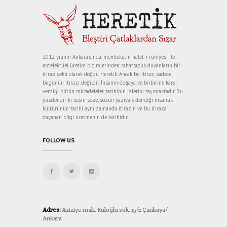
2012 yılının Ankara’sında, memleketin halet-i ruhiyesi ile
entelektüel üretim biçimlerinden rahatsızlık duyanların bir
itiraz şekli olarak doğdu Heretik. Ancak bu itiraz, sadece
bugünün itirazı değildir. İnsanın doğaya ve birbirine karşı
verdiği bütün mücadeleler tarihinin izlerini taşımaktadır. Bu
yüzdendir ki sesin söze, sözün yazıya eklendiği insanlık
kültürünün tarihi aynı zamanda itirazın ve bu itiraza
dayanan bilgi üretmenin de tarihidir.
FOLLOW US
Adres:
Aziziye mah. Kuloğlu sok. 15/2 Çankaya/
Ankara