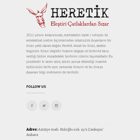
2012 yılının Ankara’sında, memleketin halet-i ruhiyesi ile
entelektüel üretim biçimlerinden rahatsızlık duyanların bir
itiraz şekli olarak doğdu Heretik. Ancak bu itiraz, sadece
bugünün itirazı değildir. İnsanın doğaya ve birbirine karşı
verdiği bütün mücadeleler tarihinin izlerini taşımaktadır. Bu
yüzdendir ki sesin söze, sözün yazıya eklendiği insanlık
kültürünün tarihi aynı zamanda itirazın ve bu itiraza
dayanan bilgi üretmenin de tarihidir.
FOLLOW US
Adres:
Aziziye mah. Kuloğlu sok. 15/2 Çankaya/
Ankara