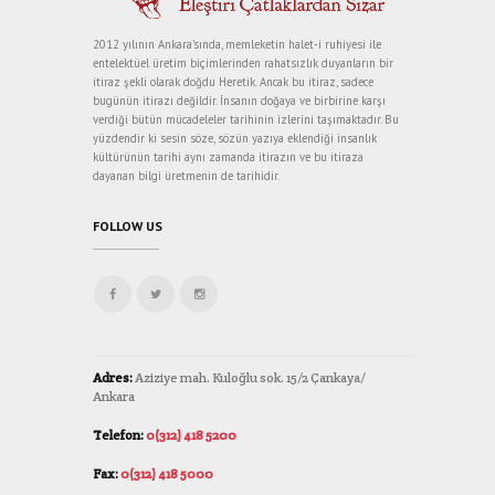
2012 yılının Ankara’sında, memleketin halet-i ruhiyesi ile
entelektüel üretim biçimlerinden rahatsızlık duyanların bir
itiraz şekli olarak doğdu Heretik. Ancak bu itiraz, sadece
bugünün itirazı değildir. İnsanın doğaya ve birbirine karşı
verdiği bütün mücadeleler tarihinin izlerini taşımaktadır. Bu
yüzdendir ki sesin söze, sözün yazıya eklendiği insanlık
kültürünün tarihi aynı zamanda itirazın ve bu itiraza
dayanan bilgi üretmenin de tarihidir.
FOLLOW US
Adres:
Aziziye mah. Kuloğlu sok. 15/2 Çankaya/
Ankara
Telefon:
0(312) 418 5200
Fax:
0(312) 418 5000