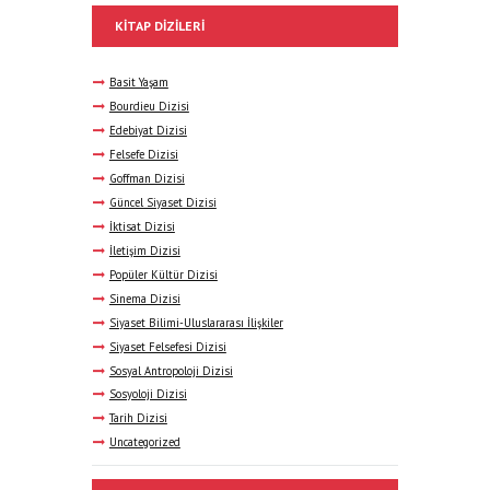
KITAP DIZILERI
Basit Yaşam
Bourdieu Dizisi
Edebiyat Dizisi
Felsefe Dizisi
Goffman Dizisi
Güncel Siyaset Dizisi
İktisat Dizisi
İletişim Dizisi
Popüler Kültür Dizisi
Sinema Dizisi
Siyaset Bilimi-Uluslararası İlişkiler
Siyaset Felsefesi Dizisi
Sosyal Antropoloji Dizisi
Sosyoloji Dizisi
Tarih Dizisi
Uncategorized