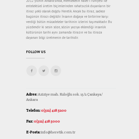
2012 yılının Ankara’sında, memleketin halet-i ruhiyesi ile
entelektüel üretim biçimlerinden rahatsızlık duyanların bir
itiraz şekli olarak doğdu Heretik. Ancak bu itiraz, sadece
bugünün itirazı değildir. İnsanın doğaya ve birbirine karşı
verdiği bütün mücadeleler tarihinin izlerini taşımaktadır. Bu
yüzdendir ki sesin söze, sözün yazıya eklendiği insanlık
kültürünün tarihi aynı zamanda itirazın ve bu itiraza
dayanan bilgi üretmenin de tarihidir.
FOLLOW US
Adres:
Aziziye mah. Kuloğlu sok. 15/2 Çankaya/
Ankara
Telefon:
0(312) 418 5200
Fax:
0(312) 418 5000
E-Posta:
info@heretik.com.tr