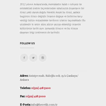
2012 yılının Ankara’sında, memleketin halet-i ruhiyesi ile
entelektüel üretim biçimlerinden rahatsızlık duyanların bir
itiraz şekli olarak doğdu Heretik. Ancak bu itiraz, sadece
bugünün itirazı değildir. İnsanın doğaya ve birbirine karşı
verdiği bütün mücadeleler tarihinin izlerini taşımaktadır. Bu
yüzdendir ki sesin söze, sözün yazıya eklendiği insanlık
kültürünün tarihi aynı zamanda itirazın ve bu itiraza
dayanan bilgi üretmenin de tarihidir.
FOLLOW US
Adres:
Aziziye mah. Kuloğlu sok. 15/2 Çankaya/
Ankara
Telefon:
0(312) 418 5200
Fax:
0(312) 418 5000
E-Posta:
info@heretik.com.tr