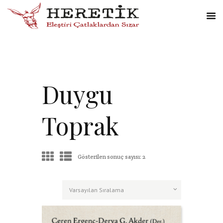
Duygu
Toprak
Gösterilen sonuç sayısı: 2