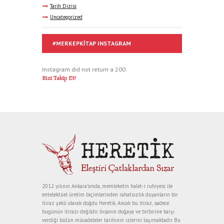
Tarih Dizisi
Uncategorized
#MERKEPKITAP INSTAGRAM
Instagram did not return a 200.
Bizi Takip Et!
2012 yılının Ankara’sında, memleketin halet-i ruhiyesi ile
entelektüel üretim biçimlerinden rahatsızlık duyanların bir
itiraz şekli olarak doğdu Heretik. Ancak bu itiraz, sadece
bugünün itirazı değildir. İnsanın doğaya ve birbirine karşı
verdiği bütün mücadeleler tarihinin izlerini taşımaktadır. Bu