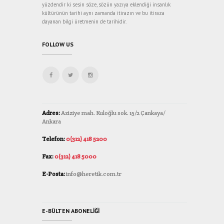
yüzdendir ki sesin söze, sözün yazıya eklendiği insanlık
kültürünün tarihi aynı zamanda itirazın ve bu itiraza
dayanan bilgi üretmenin de tarihidir.
FOLLOW US
Adres:
Aziziye mah. Kuloğlu sok. 15/2 Çankaya/
Ankara
Telefon:
0(312) 418 5200
Fax:
0(312) 418 5000
E-Posta:
info@heretik.com.tr
E-BÜLTEN ABONELIĞI