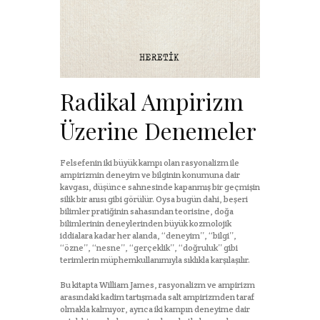
Radikal Ampirizm
Üzerine Denemeler
Felsefenin iki büyük kampı olan rasyonalizm ile
ampirizmin deneyim ve bilginin konumuna dair
kavgası, düşünce sahnesinde kapanmış bir geçmişin
silik bir anısı gibi görülür. Oysa bugün dahi, beşeri
bilimler pratiğinin sahasından teorisine, doğa
bilimlerinin deneylerinden büyük kozmolojik
iddialara kadar her alanda, ‘‘deneyim’’, ‘‘bilgi’’,
‘‘özne’’, ‘‘nesne’’, ‘‘gerçeklik’’, ‘‘doğruluk’’ gibi
terimlerin müphemkullanımıyla sıklıkla karşılaşılır.
Bu kitapta William James, rasyonalizm ve ampirizm
arasındaki kadim tartışmada salt ampirizmden taraf
olmakla kalmıyor, ayrıca iki kampın deneyime dair