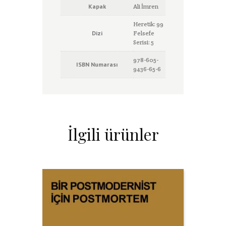
Kapak
Ali İmren
Heretik: 99
Dizi
Felsefe
Serisi: 5
978-605-
ISBN Numarası
9436-65-6
İlgili ürünler