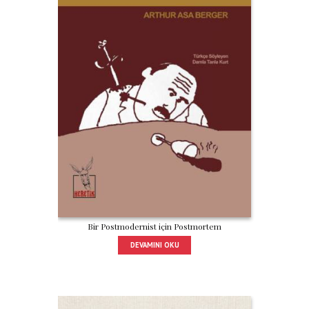
Bir Postmodernist için Postmortem
DEVAMINI OKU