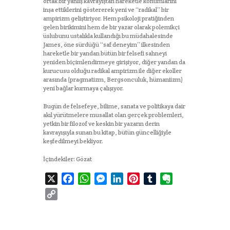
ortak bir yanlış kavrayıştan hareketle konumlarını
inşa ettiklerini göstererek yeni ve ‘‘radikal’’ bir
ampirizm geliştiriyor. Hem psikoloji pratiğinden
gelen birikimini hem de bir yazar olarak polemikçi
üslubunu ustalıkla kullandığı bu müdahalesinde
James, öne sürdüğü ‘‘saf deneyim’’ ilkesinden
hareketle bir yandan bütün bir felsefi sahneyi
yeniden biçimlendirmeye girişiyor, diğer yandan da
kurucusu olduğu radikal ampirizm ile diğer ekoller
arasında (pragmatizm, Bergsonculuk, hümaniizm)
yeni bağlar kurmaya çalışıyor.
Bugün de felsefeye, bilime, sanata ve politikaya dair
akıl yürütmelere musallat olan gerçek problemleri,
yetkin bir filozof ve keskin bir yazarın derin
kavrayışıyla sunan bu kitap, bütün güncelliğiyle
keşfedilmeyi bekliyor.
İçindekiler:
Gözat
X
F
W
M
L
P
T
E
a
h
e
i
i
u
v
C
c
a
s
n
n
m
e
o
e
t
s
k
t
b
r
p
b
s
e
e
e
l
n