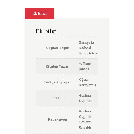
y
o
A
n
d
r
r
o
L
o
p
g
I
e
t
Ek bilgi
i
k
p
e
n
s
e
n
r
t
k
Ek bilgi
Essays in
Orijinal Başlık
Radical
Empiricism
William
Kitabın Yazarı
James
Oğuz
Türkçe Söyleyen
Karayemiş
Gürhan
Editör
Özpolat
Gürhan
Özpolat,
Redaksiyon
Levent
Ünsaldı