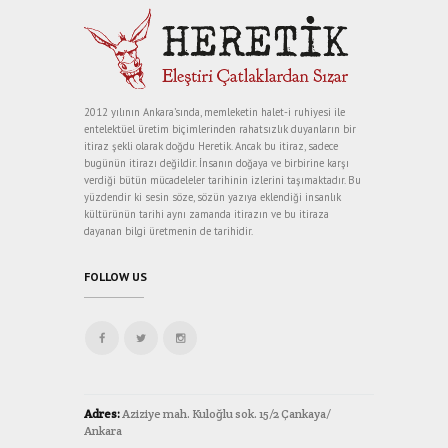
2012 yılının Ankara’sında, memleketin halet-i ruhiyesi ile
entelektüel üretim biçimlerinden rahatsızlık duyanların bir
itiraz şekli olarak doğdu Heretik. Ancak bu itiraz, sadece
bugünün itirazı değildir. İnsanın doğaya ve birbirine karşı
verdiği bütün mücadeleler tarihinin izlerini taşımaktadır. Bu
yüzdendir ki sesin söze, sözün yazıya eklendiği insanlık
kültürünün tarihi aynı zamanda itirazın ve bu itiraza
dayanan bilgi üretmenin de tarihidir.
FOLLOW US
Adres:
Aziziye mah. Kuloğlu sok. 15/2 Çankaya/
Ankara